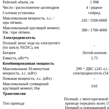
Рабочий объем, см
1 998​
Число / расположение цилиндров
4 / рядное​
Силовая установка
гибрид​
Максимальная мощность, л.с. /
245 / 5500-6000​
при об/мин.
Максимальный крутящий момент,
380 / 1700-4000​
Нм / при об/мин.
Электродвигатель
Полный запас хода на электротяге
-​
(по циклу NEDC), км
Батарея
Литий-ионная​
Емкость, кВт*ч
1,75​
Комбинированная мощность
Максимальная 30-минутная
299 = ДВС (245 л.с.
мощность, л.c. (кВт)
электродвигатель (54 л
Пиковая мощность, л.с. (кВт)
-​
Максимальный суммарный
616​
крутящий момент, Нм
Трансмиссия
Полный, с многодисковой
Тип привода
приводе передних колес (
Demand) и понижающей пе