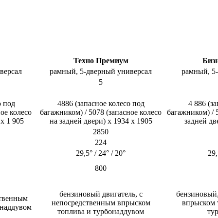
Техно Премиум
Биз
ерсал​
рамный, 5-дверный универсал​
рамный, 5-
5​
о под
4886 (запасное колесо под
4 886 (з
ное колесо
багажником) / 5078 (запасное колесо
багажником) / 
х 1 905​
на задней двери) х 1934 х 1905​
задней две
2850​
224​
29,5° / 24° / 20°​
29,
800​
бензиновый двигатель, с
бензиновый
ственным
непосредственным впрыском
впрыском 
наддувом​
топлива и турбонаддувом​
тур