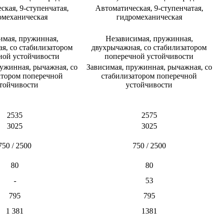
ская, 9-ступенчатая,
Автоматическая, 9-ступенчатая,
омеханическая​
гидромеханическая​
имая, пружинная,
Независимая, пружинная,
я, со стабилизатором
двухрычажная, со стабилизатором
ой устойчивости​
поперечной устойчивости​
ужинная, рычажная, со
Зависимая, пружинная, рычажная, со
атором поперечной
стабилизатором поперечной
тойчивости​
устойчивости​
2535​
2575​
3025​
3025​
750 / 2500​
750 / 2500​
80​
80​
-​
53​
795​
795​
1 381​
1381​