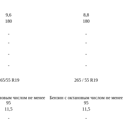
9,6​
8,8​
180​
180​
-​
-​
-​
-​
-​
-​
-​
-​
65/55 R19​
265 / 55 R19​
новым числом не менее
Бензин с октановым числом не менее
95​
95​
11,5​
11,5​
-​
-​