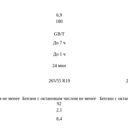
6,9​
180​
GB/T​
До 7 ч​
До 1 ч​
24 мин​
265/55 R19​
2
м не менее
Бензин с октановым числом не менее
Бензин с окта
92​
2,1​
8,4​