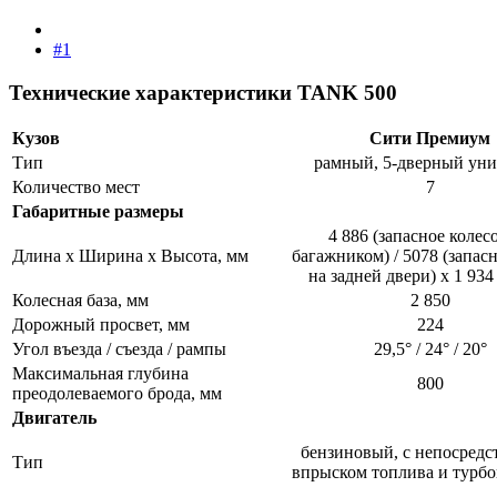
#1
Технические характеристики TANK 500
Кузов
Сити Премиум
Тип
рамный, 5-дверный унив
Количество мест
7​
Габаритные размеры
4 886 (запасное колес
Длина х Ширина х Высота, мм
багажником) / 5078 (запас
на задней двери) х 1 934 
Колесная база, мм
2 850​
Дорожный просвет, мм
224​
Угол въезда / съезда / рампы
29,5° / 24° / 20°​
Максимальная глубина
800​
преодолеваемого брода, мм
Двигатель
бензиновый, с непосред
Тип
впрыском топлива и турбо