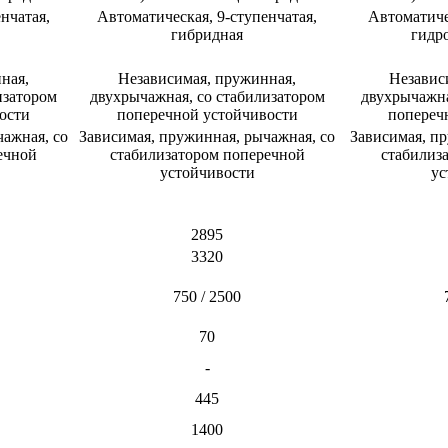
нчатая,
Автоматическая, 9-ступенчатая,
Автоматиче
гибридная​
гидр
ная,
Независимая, пружинная,
Независ
изатором
двухрычажная, со стабилизатором
двухрычажна
сти​
поперечной устойчивости​
поперечн
ажная, со
Зависимая, пружинная, рычажная, со
Зависимая, пр
ечной
стабилизатором поперечной
стабилиз
устойчивости​
ус
2895​
3320​
750 / 2500​
70​
-​
445​
1400​