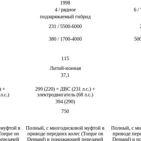
1998​
4 / рядное​
6 /
подзаряжаемый гибрид​
231 / 5500-6000​
380 / 1700-4000​
500
115​
Литий-ионная​
37,1​
) +
299 (220) = ДВС (231 л.с.) +
.с.)​
электродвигатель (68 л.с.)​
394 (290)​
750​
 муфтой в
Полный, с многодисковой муфтой в
Полный, с мн
Torque on
приводе передних колес (Torque on
приводе пере
редачей​
Demand) и понижающей передачей​
Demand) и п