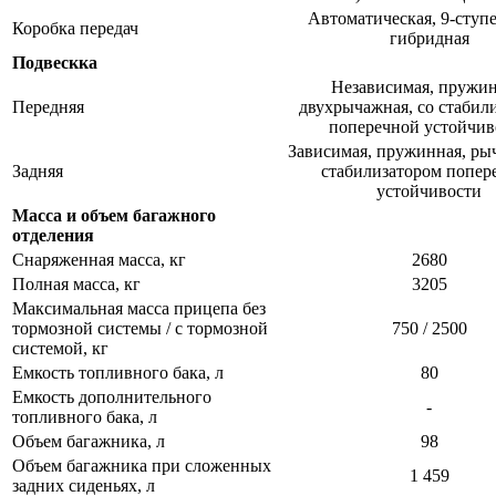
Автоматическая, 9-ступе
Коробка передач
гибридная​
Подвескка
Независимая, пружин
Передняя
двухрычажная, со стабил
поперечной устойчиво
Зависимая, пружинная, рыч
Задняя
стабилизатором попер
устойчивости​
Масса и объем багажного
отделения
Снаряженная масса, кг
2680​
Полная масса, кг
3205​
Максимальная масса прицепа без
тормозной системы / с тормозной
750 / 2500​
системой, кг
Емкость топливного бака, л
80​
Емкость дополнительного
-​
топливного бака, л
Объем багажника, л
98​
Объем багажника при сложенных
1 459​
задних сиденьях, л