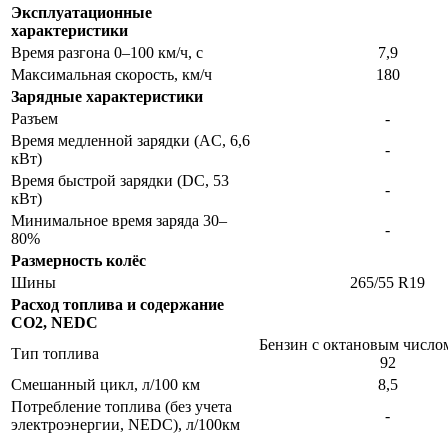
Эксплуатационные
характеристики
Время разгона 0–100 км/ч, с
7,9​
Максимальная скорость, км/ч
180​
Зарядные характеристики
Разъем
-​
Время медленной зарядки (AC, 6,6
-​
кВт)
Время быстрой зарядки (DC, 53
-​
кВт)
Минимальное время заряда 30–
-​
80%
Размерность колёс
Шины
265/55 R19​
Расход топлива и содержание
СО2, NEDC
Бензин с октановым число
Тип топлива
92​
Смешанный цикл, л/100 км
8,5​
Потребление топлива (без учета
-​
электроэнергии, NEDC), л/100км