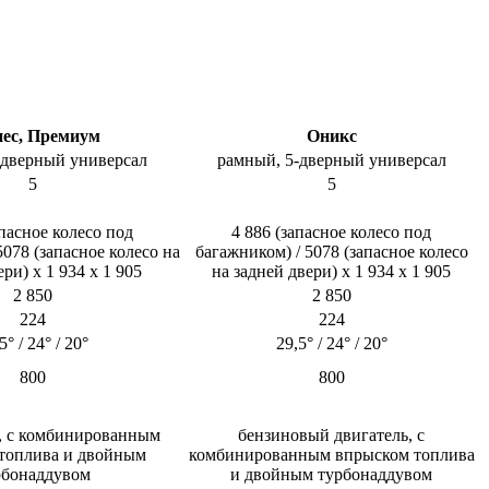
нес, Премиум
Оникс
дверный универсал​
рамный, 5-дверный универсал​
5​
5​
апасное колесо под
4 886 (запасное колесо под
5078 (запасное колесо на
багажником) / 5078 (запасное колесо
ри) х 1 934 х 1 905​
на задней двери) х 1 934 х 1 905​
2 850​
2 850​
224​
224​
5° / 24° / 20°​
29,5° / 24° / 20°​
800​
800​
, с комбинированным
бензиновый двигатель, с
топлива и двойным
комбинированным впрыском топлива
бонаддувом​
и двойным турбонаддувом​