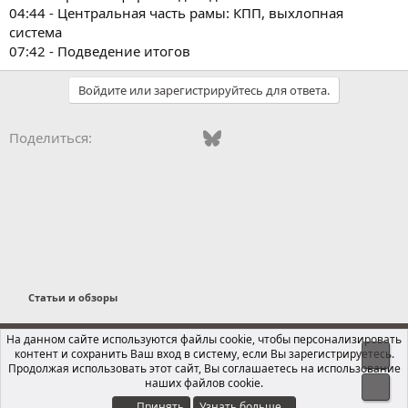
04:44 - Центральная часть рамы: КПП, выхлопная
система
07:42 - Подведение итогов
Войдите или зарегистрируйтесь для ответа.
Vkontakte
Odnoklassniki
Mail.ru
Bluesky
WhatsApp
Telegram
Электронная
Ссылка
Поделиться:
Статьи и обзоры
Russian (RU)
На данном сайте используются файлы cookie, чтобы персонализировать
контент и сохранить Ваш вход в систему, если Вы зарегистрируетесь.
Свер
Обратная связь
Условия и правила
Продолжая использовать этот сайт, Вы соглашаетесь на использование
Политика конфиденциальности
Помощь
Главная
R
наших файлов cookie.
Сниз
S
S
Принять
Узнать больше…