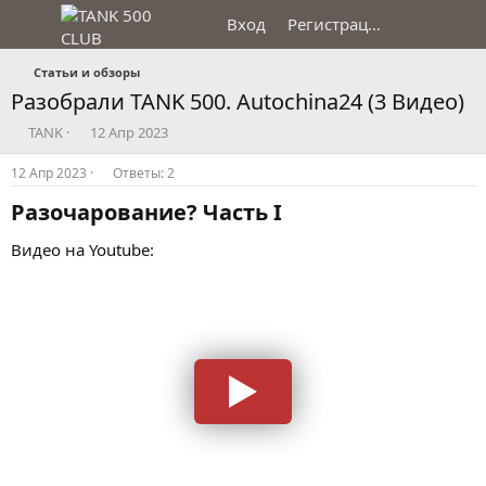
Вход
Регистрация
Статьи и обзоры
Разобрали TANK 500. Autochina24 (3 Видео)
А
Д
TANK
12 Апр 2023
в
а
т
т
12 Апр 2023
Ответы: 2
о
а
Разочарование? Часть I​
р
н
т
а
Видео на Youtube:
е
ч
м
а
ы
л
а