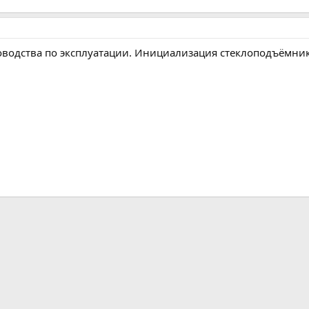
оводства по эксплуатации. Инициализация стеклоподъёмни
m
ктронная почта