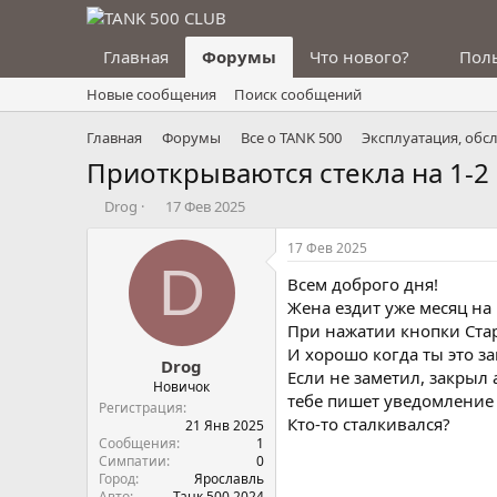
Главная
Форумы
Что нового?
Пол
Новые сообщения
Поиск сообщений
Главная
Форумы
Все о TANK 500
Эксплуатация, обс
Приоткрываются стекла на 1-2
А
Д
Drog
17 Фев 2025
в
а
т
т
17 Фев 2025
о
а
D
Всем доброго дня!
р
н
т
а
Жена ездит уже месяц на
е
ч
При нажатии кнопки Стар
м
а
И хорошо когда ты это з
Drog
ы
л
Если не заметил, закрыл 
а
Новичок
тебе пишет уведомление 
Регистрация
Кто-то сталкивался?
21 Янв 2025
Сообщения
1
Симпатии
0
Город
Ярославль
Авто
Танк 500 2024