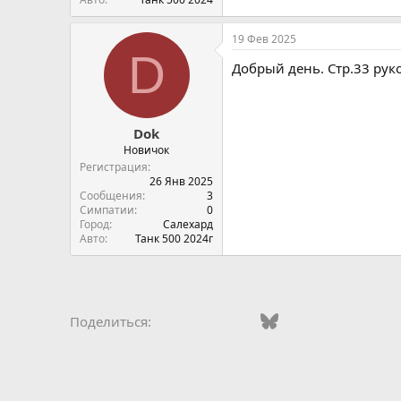
19 Фев 2025
D
Добрый день. Стр.33 рук
Dok
Новичок
Регистрация
26 Янв 2025
Сообщения
3
Симпатии
0
Город
Салехард
Авто
Танк 500 2024г
Vkontakte
Odnoklassniki
Mail.ru
Bluesky
WhatsApp
Telegra
Эле
Поделиться: