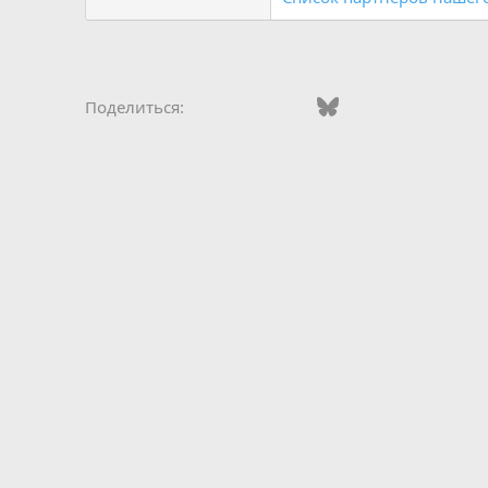
Vkontakte
Odnoklassniki
Mail.ru
Bluesky
WhatsApp
Telegra
Эле
Поделиться: