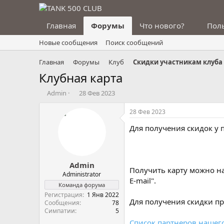
Главная
Форумы
Что нового?
Пол
Новые сообщения
Поиск сообщений
Главная
Форумы
Клуб
Скидки участникам клуба
Клубная карта
А
Д
Admin
28 Фев 2023
в
а
т
т
28 Фев 2023
о
а
Для получения скидок у 
р
н
т
а
е
ч
м
а
Admin
ы
л
Получить карту можно н
а
Administrator
E-mail".
Команда форума
Регистрация
1 Янв 2022
Для получения скидки пр
Сообщения
78
Симпатии
5
Список партнеров нашего