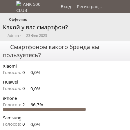
Вход
Регистрация
Оффтопик
Какой у вас смартфон?
А
Д
Admin
23 Фев 2023
в
а
т
Смартфоном какого бренда вы
т
о
а
пользуетесь?
р
н
т
а
Xiaomi
е
ч
м
а
Голосов:
0
0,0%
ы
л
Huawei
а
Голосов:
0
0,0%
iPhone
Голосов:
2
66,7%
Samsung
Голосов:
0
0,0%