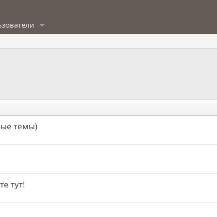
ьзователи
бые темы)
те тут!