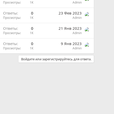
Просмотры
1K
Admin
О
Ответы
0
23 Фев 2023
п
Просмотры
1K
Admin
р
Ответы
0
21 Янв 2023
о
Просмотры
1K
Admin
с
Ответы
0
9 Янв 2023
Просмотры
1K
Admin
Войдите или зарегистрируйтесь для ответа.